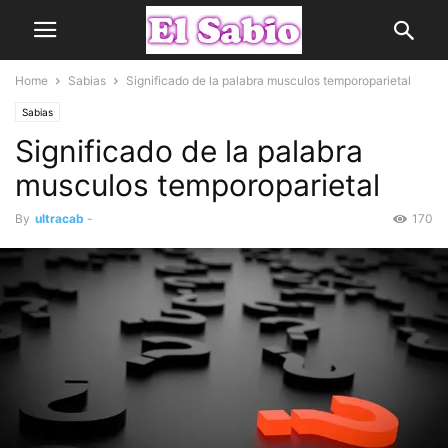
Home
Sabias
Significado de la palabra musculos temporoparietal
Sabias
Significado de la palabra
musculos temporoparietal
By
ultracab
-
170