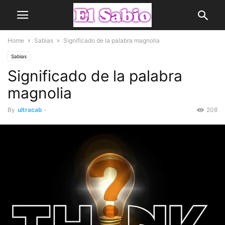
Home
Sabias
Significado de la palabra magnolia
Sabias
Significado de la palabra
magnolia
By
ultracab
-
208