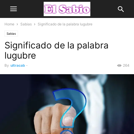
Home
Sabias
Significado de la palabra lugubre
Sabias
Significado de la palabra
lugubre
By
ultracab
-
264