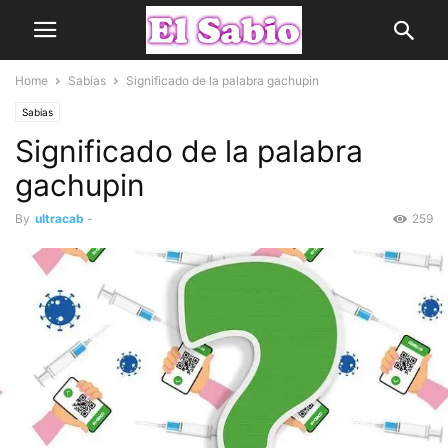
Home
Sabias
Significado de la palabra gachupin
Sabias
Significado de la palabra
gachupin
By
ultracab
-
259