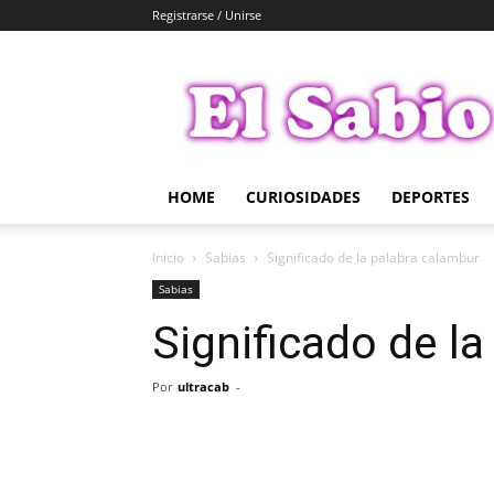
Registrarse / Unirse
El
Sabio
HOME
CURIOSIDADES
DEPORTES
Inicio
Sabias
Significado de la palabra calambur
Sabias
Significado de l
Por
ultracab
-