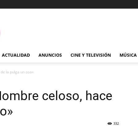
ACTUALIDAD
ANUNCIOS
CINE Y TELEVISIÓN
MÚSICA
 de la pulga un oso»
Hombre celoso, hace
so»
332