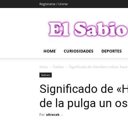
Registrarse / Unirse
El
Sabio
HOME
CURIOSIDADES
DEPORTES
Inicio
Sabias
Significado de «Hombre celoso, hace
Sabias
Significado de «
de la pulga un o
Por
ultracab
-