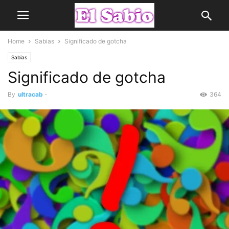
Home
Sabias
Significado de gotcha
Sabias
Significado de gotcha
By
ultracab
-
364