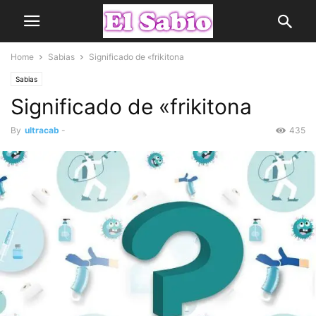
Home
Sabias
Significado de «frikitona
Sabias
Significado de «frikitona
By
ultracab
-
435