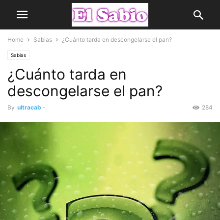
Home
Sabias
¿Cuánto tarda en descongelarse el pan?
Sabias
¿Cuánto tarda en
descongelarse el pan?
By
ultracab
-
284