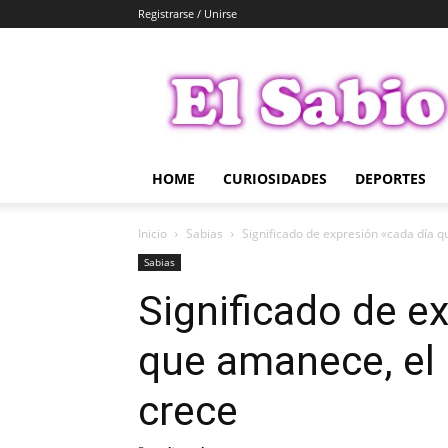
Registrarse / Unirse
El
Sabio
HOME
CURIOSIDADES
DEPORTES
Inicio
Sabias
Significado de expresión «cada día 
Sabias
Significado de e
que amanece, el
crece