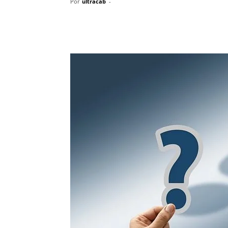
Por
ultracab
-