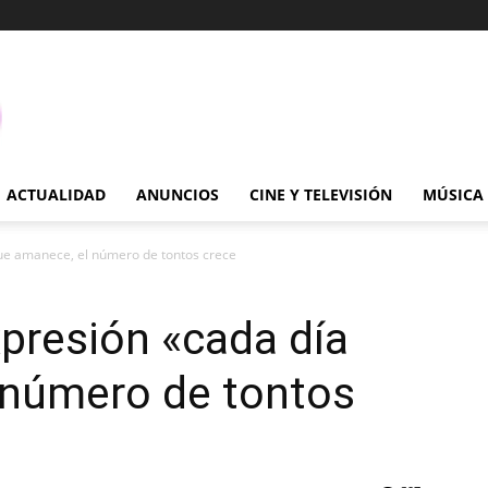
ACTUALIDAD
ANUNCIOS
CINE Y TELEVISIÓN
MÚSICA
que amanece, el número de tontos crece
xpresión «cada día
 número de tontos