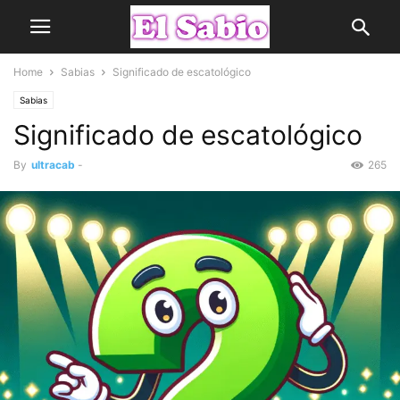
Home
Sabias
Significado de escatológico
Sabias
Significado de escatológico
By
ultracab
-
265