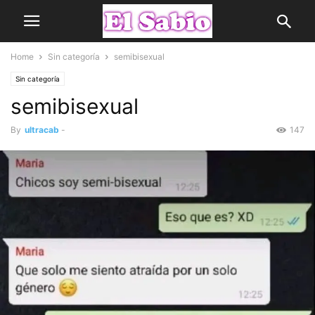
Home
Sin categoría
semibisexual
Sin categoría
semibisexual
By
ultracab
-
147