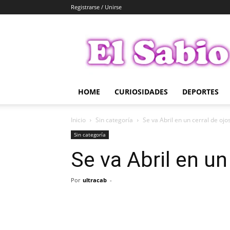
Registrarse / Unirse
El
Sabio
HOME
CURIOSIDADES
DEPORTES
Inicio
Sin categoría
Se va Abril en un cerral de ojo
Sin categoría
Se va Abril en un
Por
ultracab
-