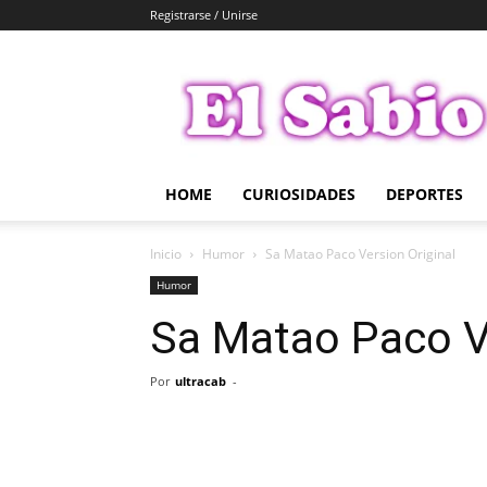
Registrarse / Unirse
El
Sabio
HOME
CURIOSIDADES
DEPORTES
Inicio
Humor
Sa Matao Paco Version Original
Humor
Sa Matao Paco Ve
Por
ultracab
-