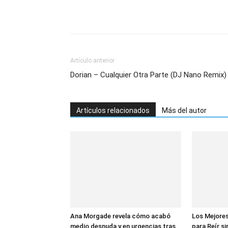
Artículo anterior
Dorian – Cualquier Otra Parte (DJ Nano Remix)
Artículos relacionados
Más del autor
Ana Morgade revela cómo acabó
Los Mejore
medio desnuda y en urgencias tras
para Reír si