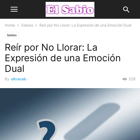
Home
Sabias
Reír por No Llorar: La Expresión de una Emoción Dual
Sabias
Reír por No Llorar: La
Expresión de una Emoción
Dual
By
ultracab
-
329