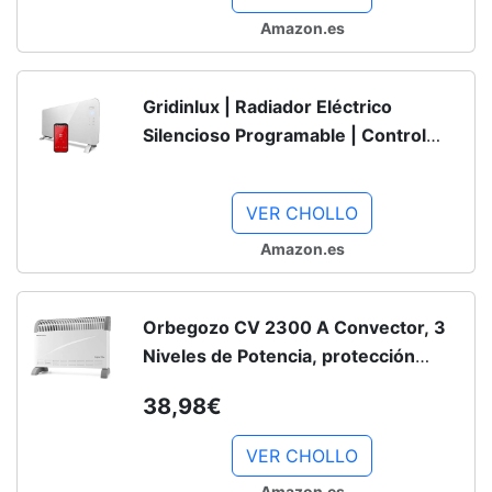
Amazon.es
Gridinlux | Radiador Eléctrico
Silencioso Programable | Control
Móvil App y WIFI | 2 Potencias |
Resistencia IP24 | Apto para Baños |
VER CHOLLO
Homely WiFi Warm 2000W
Amazon.es
Orbegozo CV 2300 A Convector, 3
Niveles de Potencia, protección
contra sobrecalentamiento,
38,98€
termostato Regulable, Asas de
Transporte, 2000 W, 1 Liter, 44...
VER CHOLLO
Amazon.es