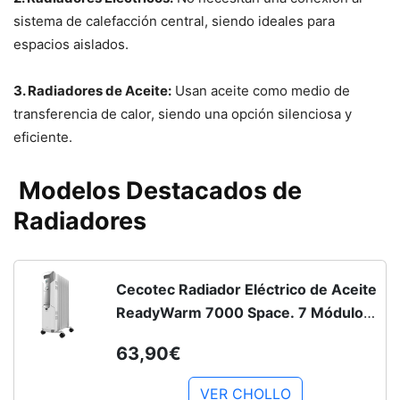
sistema de calefacción central, siendo ideales para
espacios aislados.
3. Radiadores de Aceite:
Usan aceite como medio de
transferencia de calor, siendo una opción silenciosa y
eficiente.
Modelos Destacados de
Radiadores
Cecotec Radiador Eléctrico de Aceite
ReadyWarm 7000 Space. 7 Módulos,
Bajo Consumo, 1500 W, 3 Niveles,
63,90€
Recogecables, Sistema de
Seguridad, Ruedas, 15 m2
VER CHOLLO