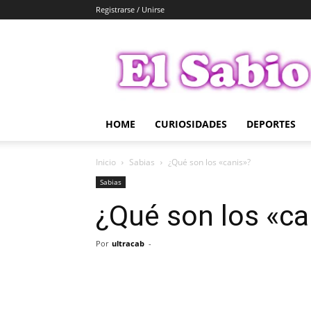
Registrarse / Unirse
El
Sabio
HOME
CURIOSIDADES
DEPORTES
Inicio
Sabias
¿Qué son los «canis»?
Sabias
¿Qué son los «ca
Por
ultracab
-