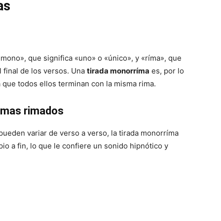
as
mono», que significa «uno» o «único», y «ríma», que
l final de los versos. Una
tirada monorríma
es, por lo
a que todos ellos terminan con la misma rima.
uemas rimados
pueden variar de verso a verso, la tirada monorríma
io a fin, lo que le confiere un sonido hipnótico y