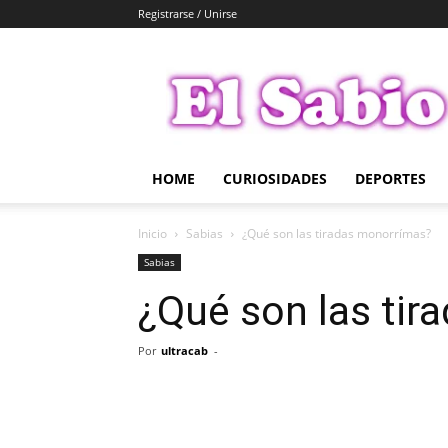
Registrarse / Unirse
El
Sabio
HOME
CURIOSIDADES
DEPORTES
Inicio
Sabias
¿Qué son las tiradas monorrímas?
Sabias
¿Qué son las ti
Por
ultracab
-