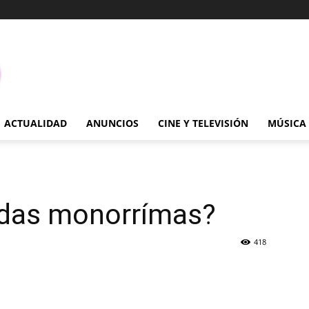
ACTUALIDAD
ANUNCIOS
CINE Y TELEVISIÓN
MÚSICA
radas monorrímas?
418