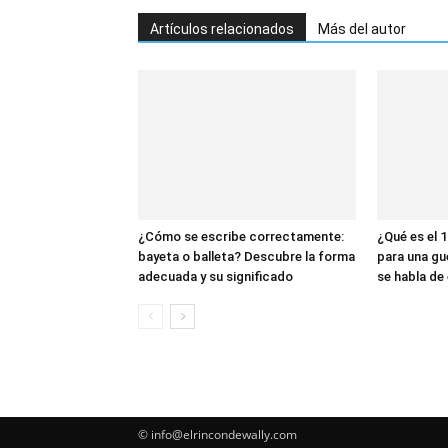
Artículos relacionados
Más del autor
¿Cómo se escribe correctamente:
¿Qué es el 1
bayeta o balleta? Descubre la forma
para una gu
adecuada y su significado
se habla de 
© info@elrincondewally.com