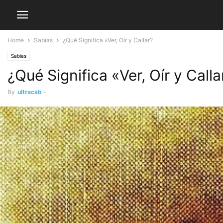
Home
Sabias
¿Qué Significa «Ver, Oír y Callar?
Sabias
¿Qué Significa «Ver, Oír y Calla
By
ultracab
-