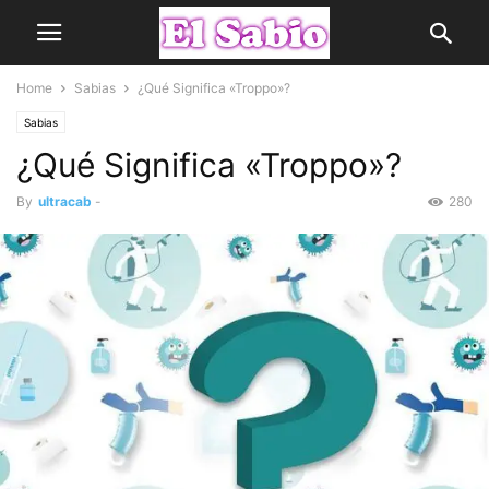
Home
Sabias
¿Qué Significa «Troppo»?
Sabias
¿Qué Significa «Troppo»?
By
ultracab
-
280