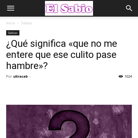
Inicio
Sabias
Sabias
¿Qué significa «que no me
entere que ese culito pase
hambre»?
Por
ultracab
-
1024