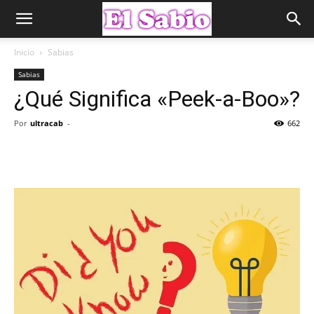
Inicio
Sabias
Sabias
¿Qué Significa «Peek-a-Boo»?
Por
ultracab
-
662