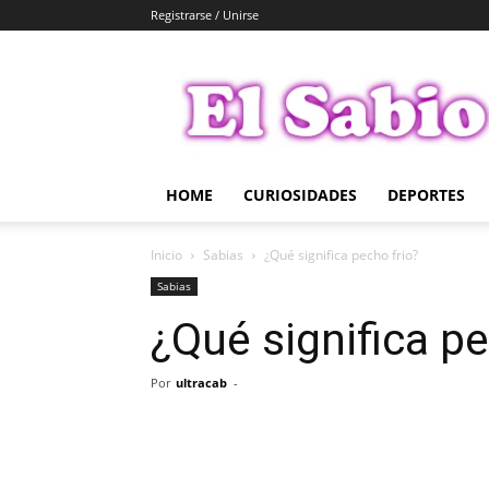
Registrarse / Unirse
El
Sabio
HOME
CURIOSIDADES
DEPORTES
Inicio
Sabias
¿Qué significa pecho frio?
Sabias
¿Qué significa pe
Por
ultracab
-