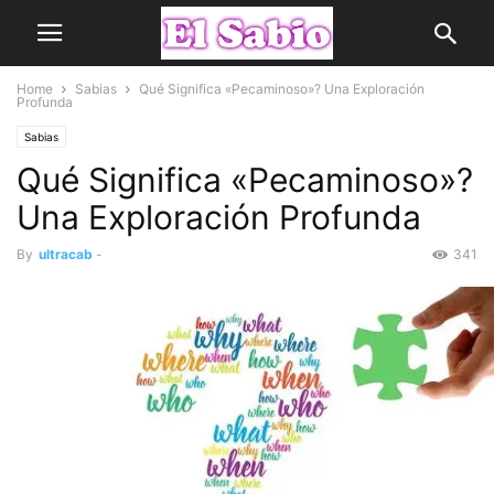
Home
Sabias
Qué Significa «Pecaminoso»? Una Exploración
Profunda
Sabias
Qué Significa «Pecaminoso»?
Una Exploración Profunda
By
ultracab
-
341