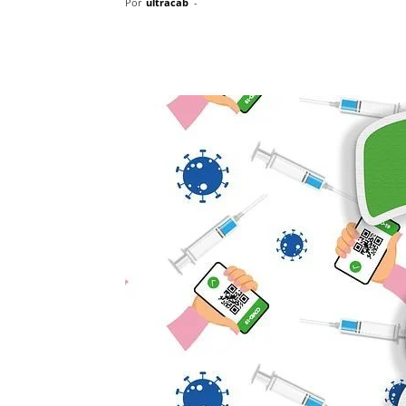
Por
ultracab
-