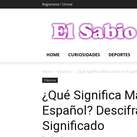
Registrarse / Unirse
El
Sabio
HOME
CURIOSIDADES
DEPORTES
Inicio
Clásicos
¿Qué Significa Mario Bros en Españo
Clásicos
¿Qué Significa M
Español? Descifr
Significado