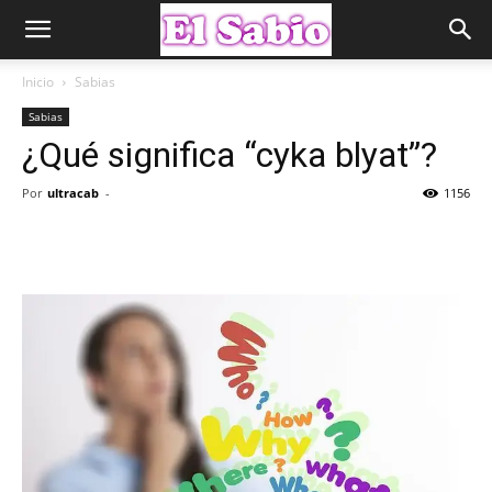
Inicio
Sabias
Sabias
¿Qué significa “cyka blyat”?
Por
ultracab
-
1156