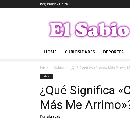
Registrarse / Unirse
El
Sabio
HOME
CURIOSIDADES
DEPORTES
Inicio
Sabias
¿Qué Significa «Cuanto Más Primo, 
Sabias
¿Qué Significa «
Más Me Arrimo»
Por
ultracab
-