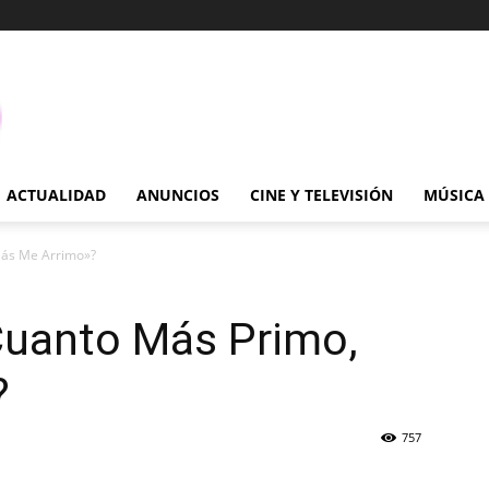
ACTUALIDAD
ANUNCIOS
CINE Y TELEVISIÓN
MÚSICA
Más Me Arrimo»?
Cuanto Más Primo,
?
757