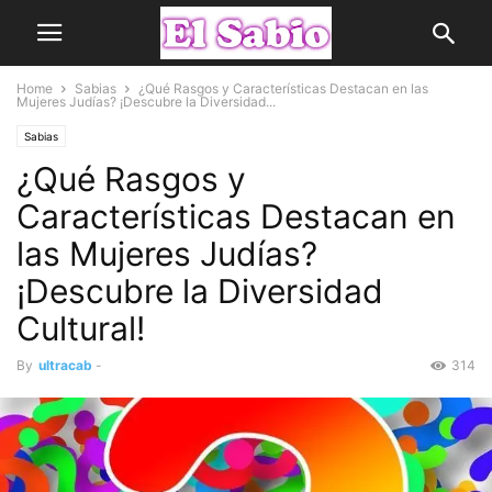
Home
Sabias
¿Qué Rasgos y Características Destacan en las
Mujeres Judías? ¡Descubre la Diversidad...
Sabias
¿Qué Rasgos y
Características Destacan en
las Mujeres Judías?
¡Descubre la Diversidad
Cultural!
By
ultracab
-
314