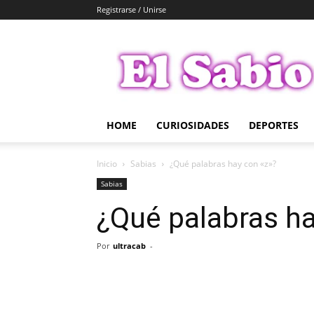
Registrarse / Unirse
El
Sabio
HOME
CURIOSIDADES
DEPORTES
Inicio
Sabias
¿Qué palabras hay con «z»?
Sabias
¿Qué palabras ha
Por
ultracab
-