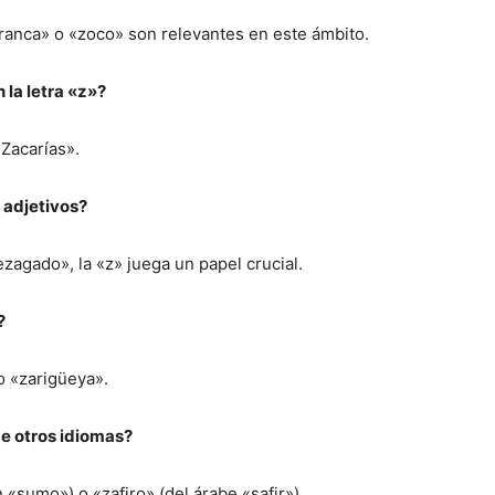
ranca» o «zoco» son relevantes en este ámbito.
 la letra «z»?
Zacarías».
 adjetivos?
zagado», la «z» juega un papel crucial.
?
o «zarigüeya».
e otros idiomas?
«sumo») o «zafiro» (del árabe «safir»).