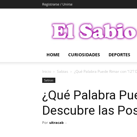
Registrarse / Unirse
El
Sabio
HOME
CURIOSIDADES
DEPORTES
Inicio
Sabias
¿Qué Palabra Puede Rimar con ’12’? D
Sabias
¿Qué Palabra Pue
Descubre las Pos
Por
ultracab
-