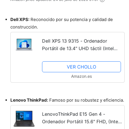
Dell XPS:
Reconocido por su potencia y calidad de
construcción.
Dell XPS 13 9315 - Ordenador
Portátil de 13.4" UHD táctil (Intel
Core i7-13700H,16 GB RAM, 512GB
SSD, Intel Iris Xe Graphics,Windows
VER CHOLLO
11 Home) Sky - Teclado...
Amazon.es
Lenovo ThinkPad:
Famoso por su robustez y eficiencia.
LenovoThinkPad E15 Gen 4 -
Ordenador Portátil 15.6" FHD, (Intel
Core i5-1235U , 8GB RAM, 256 SSD,