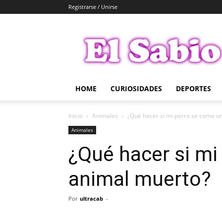
Registrarse / Unirse
El
Sabio
HOME
CURIOSIDADES
DEPORTES
Inicio
Animales
¿Qué hacer si mi perro se come u
Animales
¿Qué hacer si mi
animal muerto?
Por
ultracab
-