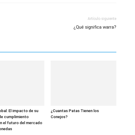
Artículo siguiente
¿Qué significa warra?
bal: El impacto de su
¿Cuantas Patas Tienen los
de cumplimiento
Conejos?
n el futuro del mercado
onedas