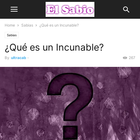
Home
Sabias
¿Qué es un Incunable?
Sabias
¿Qué es un Incunable?
By
ultracab
-
267