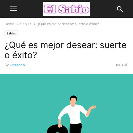
Home
Sabias
¿Qué es mejor desear: suerte o éxito?
Sabias
¿Qué es mejor desear: suerte
o éxito?
By
ultracab
-
400