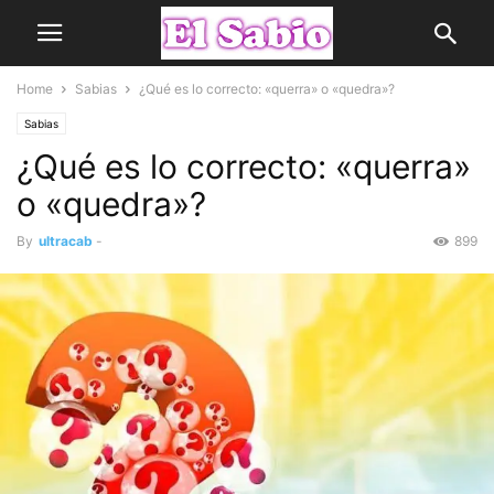
Home
Sabias
¿Qué es lo correcto: «querra» o «quedra»?
Sabias
¿Qué es lo correcto: «querra»
o «quedra»?
By
ultracab
-
899