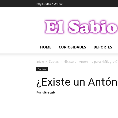
Registrarse / Unirse
El
Sabio
HOME
CURIOSIDADES
DEPORTES
Inicio
Sabias
¿Existe un Antónimo para «Milagro»?
Sabias
¿Existe un Antón
Por
ultracab
-