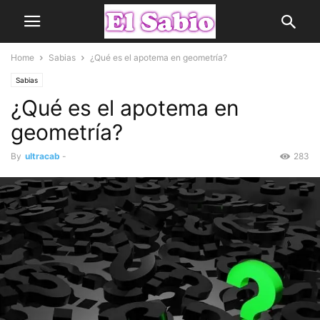
Home
Sabias
¿Qué es el apotema en geometría?
Sabias
¿Qué es el apotema en
geometría?
By
ultracab
-
283