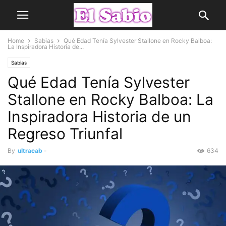
Home
Sabias
Qué Edad Tenía Sylvester Stallone en Rocky Balboa:
La Inspiradora Historia de...
Sabias
Qué Edad Tenía Sylvester
Stallone en Rocky Balboa: La
Inspiradora Historia de un
Regreso Triunfal
By
ultracab
-
634