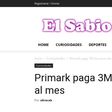
Registrarse / Unirse
El
Sabio
HOME
CURIOSIDADES
DEPORTES
Inicio
Curiosidades
Primark paga 3M de euros de a
Curiosidades
Primark paga 3M 
al mes
Por
ultracab
-