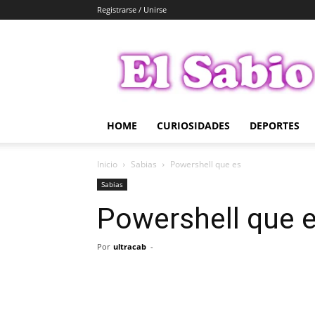
Registrarse / Unirse
El
Sabio
HOME
CURIOSIDADES
DEPORTES
Inicio
Sabias
Powershell que es
Sabias
Powershell que 
Por
ultracab
-