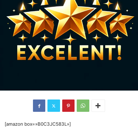
[amazon box=»B0C3JC583L»]