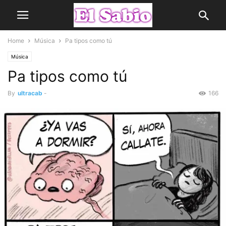
Home
Música
Pa tipos como tú
Música
Pa tipos como tú
By
ultracab
-
166