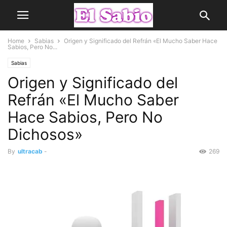
Home
Sabias
Origen y Significado del Refrán «El Mucho Saber Hace
Sabios, Pero No...
Sabias
Origen y Significado del
Refrán «El Mucho Saber
Hace Sabios, Pero No
Dichosos»
By
ultracab
-
269