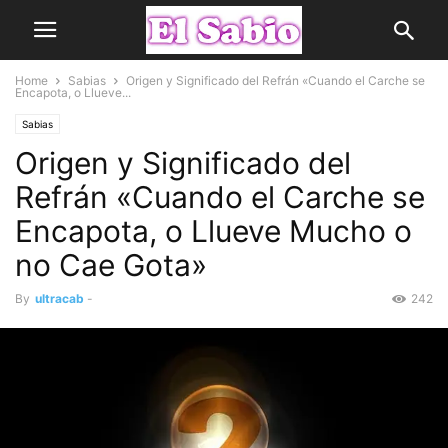
Home
Sabias
Origen y Significado del Refrán «Cuando el Carche se
Encapota, o Llueve...
Sabias
Origen y Significado del
Refrán «Cuando el Carche se
Encapota, o Llueve Mucho o
no Cae Gota»
By
ultracab
-
242