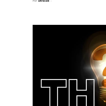
Por
ultracab
-