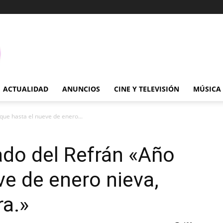
ACTUALIDAD
ANUNCIOS
CINE Y TELEVISIÓN
MÚSICA
que hasta el nueve de enero...
cado del Refrán «Año
ve de enero nieva,
a.»