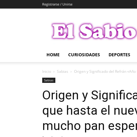
Registrarse / Unirse
El
Sabio
HOME
CURIOSIDADES
DEPORTES
Inicio
Sabias
Origen y Significado del Refrán «Año 
Sabias
Origen y Signifi
que hasta el nue
mucho pan esper