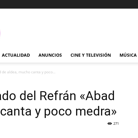
ACTUALIDAD
ANUNCIOS
CINE Y TELEVISIÓN
MÚSICA
d de aldea, mucho canta y poco...
cado del Refrán «Abad
 canta y poco medra»
271