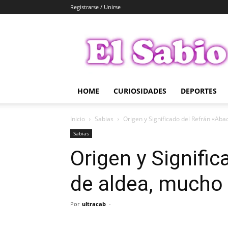
Registrarse / Unirse
El
Sabio
HOME
CURIOSIDADES
DEPORTES
Inicio
Sabias
Origen y Significado del Refrán «Aba
Sabias
Origen y Signifi
de aldea, mucho
Por
ultracab
-