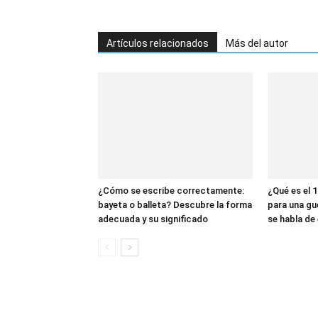
Artículos relacionados
Más del autor
¿Cómo se escribe correctamente:
¿Qué es el 1
bayeta o balleta? Descubre la forma
para una gu
adecuada y su significado
se habla de 