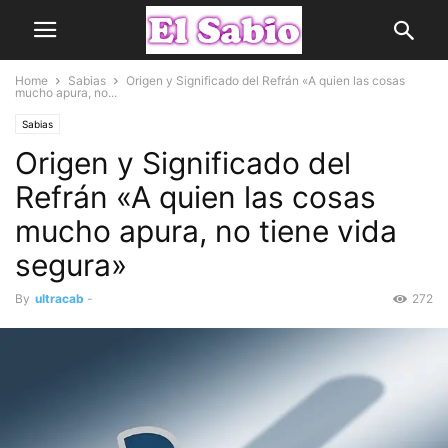
Home
Sabias
Origen y Significado del Refrán «A quien las cosas
mucho apura, no...
Sabias
Origen y Significado del
Refrán «A quien las cosas
mucho apura, no tiene vida
segura»
By
ultracab
-
272