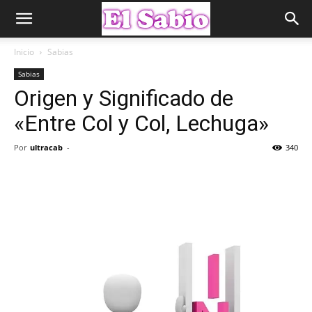
Inicio
Sabias
Sabias
Origen y Significado de
«Entre Col y Col, Lechuga»
Por
ultracab
-
340