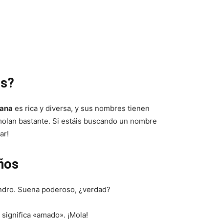
os?
tana
es rica y diversa, y sus nombres tienen
molan bastante. Si estáis buscando un nombre
ar!
ños
andro. Suena poderoso, ¿verdad?
significa «amado». ¡Mola!