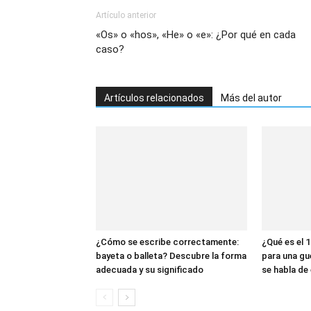
Artículo anterior
«Os» o «hos», «He» o «e»: ¿Por qué en cada
caso?
Artículos relacionados
Más del autor
¿Cómo se escribe correctamente:
¿Qué es el 1
bayeta o balleta? Descubre la forma
para una gu
adecuada y su significado
se habla de 