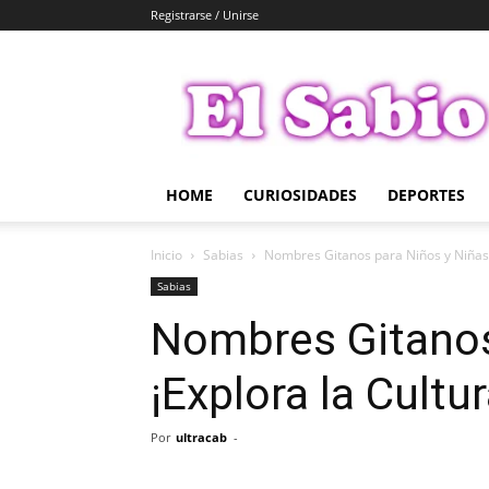
Registrarse / Unirse
El
Sabio
HOME
CURIOSIDADES
DEPORTES
Inicio
Sabias
Nombres Gitanos para Niños y Niñas: 
Sabias
Nombres Gitanos
¡Explora la Cultu
Por
ultracab
-