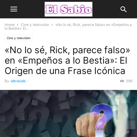
Home
Cine y televisión
«No lo sé, Rick, parece falso» en «Empeños a
lo Bestia»: El...
Cine y televisión
«No lo sé, Rick, parece falso»
en «Empeños a lo Bestia»: El
Origen de una Frase Icónica
By
ultracab
-
366